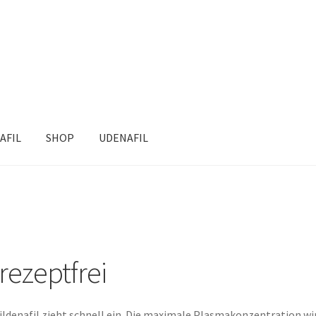
AFIL
SHOP
UDENAFIL
rezeptfrei
ildenafil zieht schnell ein. Die maximale Plasmakonzentration w