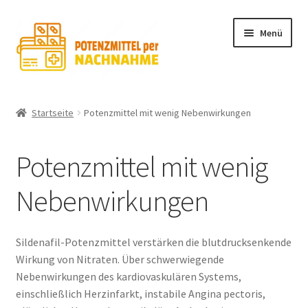
Zur
Zum
Menü
Navigation
Inhalt
springen
springen
POTENZMITTEL MIT SILDENAFIL
Startseite
Potenzmittel mit wenig Nebenwirkungen
TADALAFIL
Potenzmittel mit wenig
SHOP
Nebenwirkungen
UDENAFIL
Sildenafil-Potenzmittel verstärken die blutdrucksenkende
Wirkung von Nitraten. Über schwerwiegende
Nebenwirkungen des kardiovaskulären Systems,
einschließlich Herzinfarkt, instabile Angina pectoris,