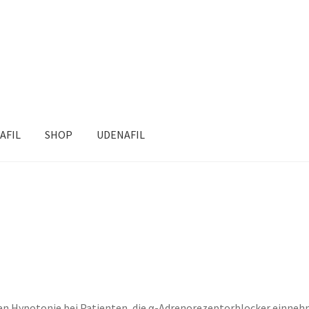
AFIL
SHOP
UDENAFIL
n Hypotonie bei Patienten, die α-Adrenorezeptorblocker einnehme