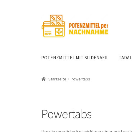
Zur
Zum
Navigation
Inhalt
springen
springen
POTENZMITTEL MIT SILDENAFIL
TADAL
Startseite
Powertabs
Powertabs
Um die mögliche Entwicklung einer posturale