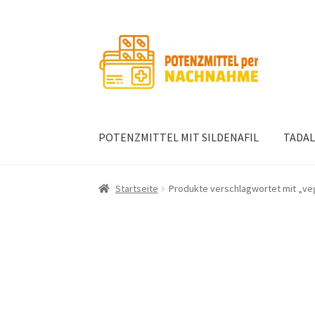
Zur
Zum
Navigation
Inhalt
springen
springen
POTENZMITTEL MIT SILDENAFIL
TADAL
Startseite
Produkte verschlagwortet mit „ve