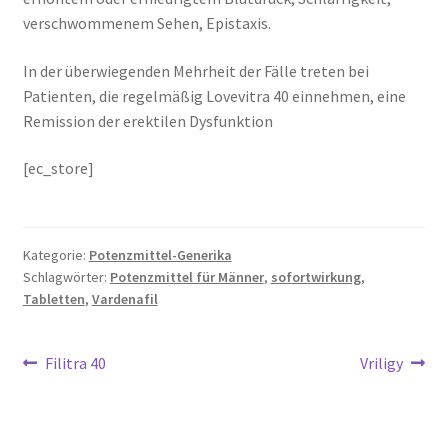
verschwommenem Sehen, Epistaxis.
In der überwiegenden Mehrheit der Fälle treten bei
Patienten, die regelmäßig Lovevitra 40 einnehmen, eine
Remission der erektilen Dysfunktion
[ec_store]
Kategorie:
Potenzmittel-Generika
Schlagwörter:
Potenzmittel für Männer
,
sofortwirkung
,
Tabletten
,
Vardenafil
Beitragsnavigation
Vorheriger
Nächster
Filitra 40
Vriligy
Beitrag:
Beitrag: