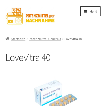
Zur
Zum
Menü
Navigation
Inhalt
springen
springen
POTENZMITTEL MIT SILDENAFIL
Startseite
Potenzmittel-Generika
Lovevitra 40
TADALAFIL
Lovevitra 40
SHOP
UDENAFIL