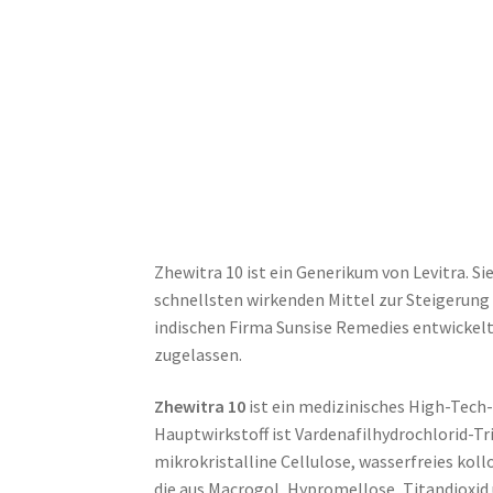
Zhewitra 10 ist ein Generikum von Levitra. Si
schnellsten wirkenden Mittel zur Steigerung
indischen Firma Sunsise Remedies entwickelt
zugelassen.
Zhewitra 10
ist ein medizinisches High-Tech
Hauptwirkstoff ist Vardenafilhydrochlorid-Tri
mikrokristalline Cellulose, wasserfreies koll
die aus Macrogol, Hypromellose, Titandioxid 