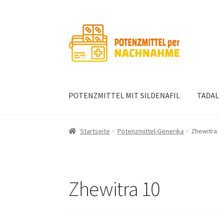
Zur
Zum
Navigation
Inhalt
springen
springen
POTENZMITTEL MIT SILDENAFIL
TADAL
Startseite
Potenzmittel-Generika
Zhewitra
Zhewitra 10