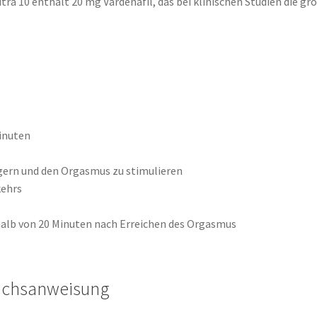
itra 10 enthält 20 mg Vardenafil, das bei klinischen Studien die g
Minuten
eigern und den Orgasmus zu stimulieren
kehrs
rhalb von 20 Minuten nach Erreichen des Orgasmus
auchsanweisung