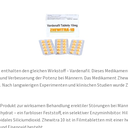
e enthalten den gleichen Wirkstoff – Vardenafil. Dieses Medikament
 und Verbesserung der Potenz bei Männern.
Das Medikament Zhewit
. Nach langwierigen Experimenten und klinischen Studien wurde Z
-Produkt zur wirksamen Behandlung erektiler Störungen bei Männe
hydrat – ein farbloser Feststoff, ein selektiver Enzyminhibitor. 
oidales Siliciumdioxid. Zhewitra 10 ist in Filmtabletten mit einer 
und Eisenoxid besteht.